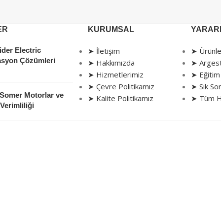
ER
KURUMSAL
YARARL
der Electric
➤ İletişim
➤ Ürünle
syon Çözümleri
➤ Hakkımızda
➤ Arges
➤ Hizmetlerimiz
➤ Eğitim
➤ Çevre Politikamız
➤ Sık Sor
 Somer Motorlar ve
➤ Kalite Politikamız
➤ Tüm H
Verimliliği