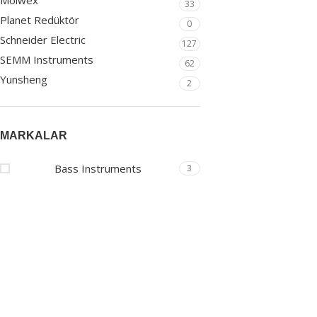
Molwex
33
Coriolis Kütle Debi
Planet Redüktör
0
Bass Instruments
Schneider Electric
127
SEMM Instruments
62
Yunsheng
2
MARKALAR
Bass Instruments
3