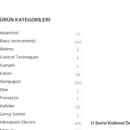
ÜRÜN KATEGORILERI
Asiantool
13
Bass Instruments
324
Belimo
0
Control Techniques
9
Cumark
5
Eaton
58
Ebmpapst
224
Eliar
2
Fornazzo
5
Kuhnke
20
Leroy Somer
5
Mitsubishi Electric
U Serisi Kütlesel 
418