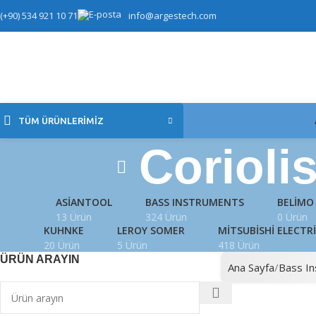
(+90) 534 921 10 71
info@argestech.com
TÜM ÜRÜNLERIMIZ
Corioli
ASIANTOOL
BASS INSTRUMENTS
BELIMO
13 Ürün
324 Ürün
0 Ürün
KUHNKE
LEROY SOMER
MITSUBISHI ELECTR
20 Ürün
5 Ürün
418 Ürün
ÜRÜN ARAYIN
Ana Sayfa
Bass I