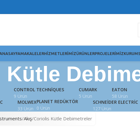
ANASAYFA
MAKALELER
HIZMETLERIMIZ
ÜRÜNLER
PROJELERIMIZ
KURUMS
s Kütle Debime
CONTROL TECHNIQUES
CUMARK
EATON
9 Ürün
5 Ürün
58 Ürün
PLANET REDÜKTÖR
IC
MOLWEX
SCHNEIDER ELECTRIC
0 Ürün
33 Ürün
127 Ürün
nstruments
Akış
Coriolis Kütle Debimetreler