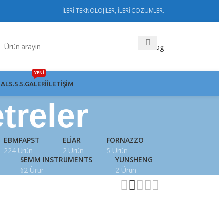
İLERİ TEKNOLOJİLER, İLERİ ÇÖZÜMLER.
Katalog
YENİ
AL
S.S.S.
GALERI
İLETIŞIM
treler
EBMPAPST
ELIAR
FORNAZZO
224 Ürün
2 Ürün
5 Ürün
SEMM INSTRUMENTS
YUNSHENG
62 Ürün
2 Ürün