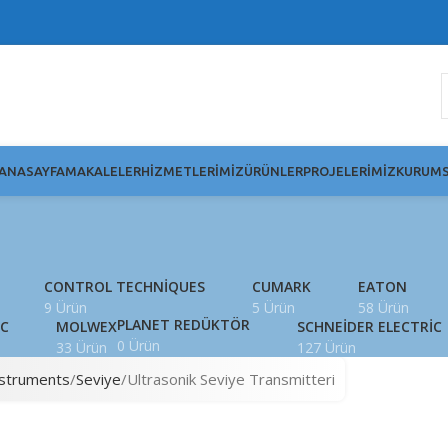
ANASAYFA
MAKALELER
HIZMETLERIMIZ
ÜRÜNLER
PROJELERIMIZ
KURUMS
k Seviye Tran
CONTROL TECHNIQUES
CUMARK
EATON
9 Ürün
5 Ürün
58 Ürün
PLANET REDÜKTÖR
IC
MOLWEX
SCHNEIDER ELECTRIC
0 Ürün
33 Ürün
127 Ürün
nstruments
Seviye
Ultrasonik Seviye Transmitteri