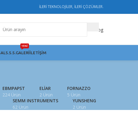
İLERİ TEKNOLOJİLER, İLERİ ÇÖZÜMLER.
Katalog
YENİ
AL
S.S.S.
GALERI
İLETIŞIM
smitteri
EBMPAPST
ELIAR
FORNAZZO
224 Ürün
2 Ürün
5 Ürün
SEMM INSTRUMENTS
YUNSHENG
62 Ürün
2 Ürün