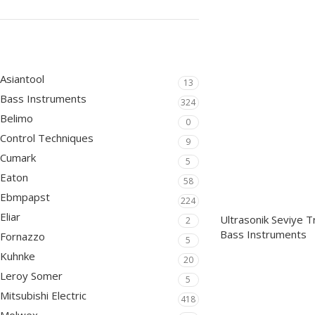
ÜRÜN KATEGORILERI
Asiantool
13
Bass Instruments
324
Belimo
0
Control Techniques
9
Cumark
5
Eaton
58
Fark Seviye Göste
Ebmpapst
224
Eliar
Ultrasonik Seviye T
2
Bass Instruments
Fornazzo
5
Kuhnke
20
Leroy Somer
5
Mitsubishi Electric
418