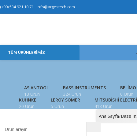
(+90) 534 921 10 71
info@argestech.com
TÜM ÜRÜNLERIMIZ
Ultrasoni
ASIANTOOL
BASS INSTRUMENTS
BELIMO
13 Ürün
324 Ürün
0 Ürün
KUHNKE
LEROY SOMER
MITSUBISHI ELECTR
20 Ürün
5 Ürün
418 Ürün
ÜRÜN ARAYIN
Ana Sayfa
Bass I