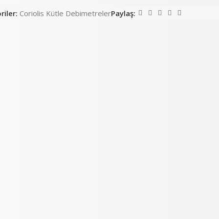
iler:
Coriolis Kütle Debimetreler
Paylaş: