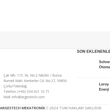
SON EKLENENL
Schnei
Otoma
Çalı Mh. 115. Sk. No:2 Nilüfer / Bursa
Rumeli Mah. Kenterler Cd. No:27, 59850
Leroy
Çorlu/Tekirdağ
Enerji 
Telefon: (+90) 534 921 10 71
Mail: info@argestech.com
ARGESTECH MEKATRONİK
2024 TÜM HAKLARI SAKLIDIR.