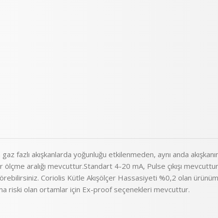
az fazlı akışkanlarda yoğunluğu etkilenmeden, aynı anda akışkanın k
lçme aralığı mevcuttur.Standart 4-20 mA, Pulse çıkışı mevcuttur. Is
 görebilirsiniz. Coriolis Kütle Akışölçer Hassasiyeti %0,2 olan ürü
a riski olan ortamlar için Ex-proof seçenekleri mevcuttur.