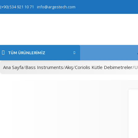
(+90) 534 921 10 71
info@argestech.com
TÜM ÜRÜNLERIMIZ
Ana Sayfa
Bass Instruments
Akış
Coriolis Kütle Debimetreler
U