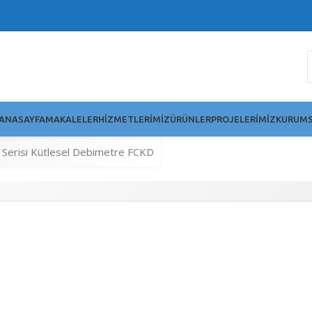
ANASAYFA
MAKALELER
HIZMETLERIMIZ
ÜRÜNLER
PROJELERIMIZ
KURUMS
 Serisi Kütlesel Debimetre FCKD