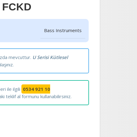
re FCKD
Bass Instruments
ızda mevcuttur.
U Serisi Kütlesel
laşınız.
i ile ilgili
0534 921 10
teklif al formunu kullanabilirsiniz.