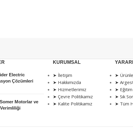
ER
KURUMSAL
YARARL
der Electric
➤ İletişim
➤ Ürünle
syon Çözümleri
➤ Hakkımızda
➤ Arges
➤ Hizmetlerimiz
➤ Eğitim
➤ Çevre Politikamız
➤ Sık Sor
 Somer Motorlar ve
➤ Kalite Politikamız
➤ Tüm H
Verimliliği