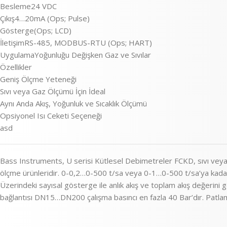
Besleme24 VDC
Çıkış4…20mA (Ops; Pulse)
Gösterge(Ops; LCD)
İletişimRS-485, MODBUS-RTU (Ops; HART)
UygulamaYoğunluğu Değişken Gaz ve Sıvılar
Özellikler
Geniş Ölçme Yeteneği
Sıvı veya Gaz Ölçümü İçin İdeal
Aynı Anda Akış, Yoğunluk ve Sıcaklık Ölçümü
Opsiyonel Isı Ceketi Seçeneği
asd
Bass Instruments, U serisi Kütlesel Debimetreler FCKD, sıvı veya g
ölçme ürünleridir. 0-0,2…0-500 t/sa veya 0-1…0-500 t/sa’ya kadar ö
Üzerindeki sayısal gösterge ile anlık akış ve toplam akış değerini
bağlantısı DN15…DN200 çalışma basıncı en fazla 40 Bar’dır. Patlam