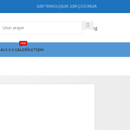
İLERİ TEKNOLOJİLER, İLERİ ÇÖZÜMLER.
Katalog
YENİ
AL
S.S.S.
GALERI
İLETIŞIM