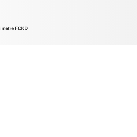
bimetre FCKD
metreler
İnovasyon Argestech i