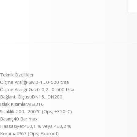
Teknik Özellikler
Ölçme Aralığı-Sıvı0-1…0-500 t/sa
Ölçme Aralığı-Gaz0-0,2…0-500 t/sa
Bağlantı ÖlçüsüDN15…DN200
Islak KısımlarAISI316
Sıcaklık-200…200°C (Ops; +350°C)
Basınç40 Bar max.
Hassasiyet<±0,1 % veya <±0,2 %
KorumaIP67 (Ops; Exproof)