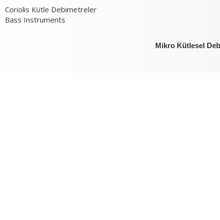
Coriolis Kütle Debimetreler
Bass Instruments
Mikro Kütlesel De
Coriolis Kütle Debi
Bass Instruments
Verimlilik ve 