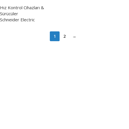
fazlı, filtresiz
Hız Kontrol Cihazları &
Sürücüler
Schneider Electric
1
2
→
Verimlilik ve İnovasyon Argestech ile
başlar.