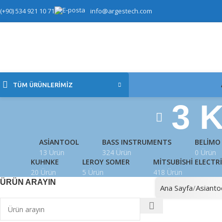
(+90) 534 921 10 71
info@argestech.com
TÜM ÜRÜNLERIMIZ
3 K
ASIANTOOL
BASS INSTRUMENTS
BELIMO
13 Ürün
324 Ürün
0 Ürün
KUHNKE
LEROY SOMER
MITSUBISHI ELECTR
20 Ürün
5 Ürün
418 Ürün
ÜRÜN ARAYIN
Ana Sayfa
Asianto