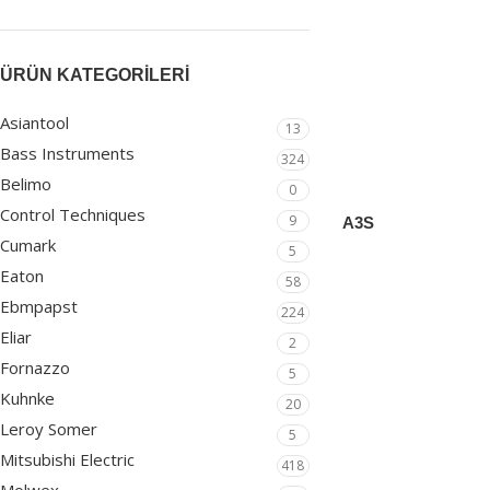
ÜRÜN KATEGORILERI
Asiantool
13
Bass Instruments
324
Belimo
0
Control Techniques
9
A3S
Cumark
5
3 Kutuplu Taşıyıcı
Eaton
58
Asiantool
Ebmpapst
224
Eliar
2
Fornazzo
5
Kuhnke
20
Leroy Somer
5
Mitsubishi Electric
418