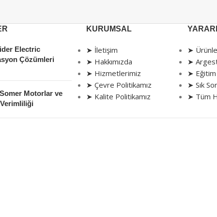
ER
KURUMSAL
YARARL
der Electric
➤ İletişim
➤ Ürünle
syon Çözümleri
➤ Hakkımızda
➤ Arges
➤ Hizmetlerimiz
➤ Eğitim
➤ Çevre Politikamız
➤ Sık Sor
 Somer Motorlar ve
➤ Kalite Politikamız
➤ Tüm H
Verimliliği