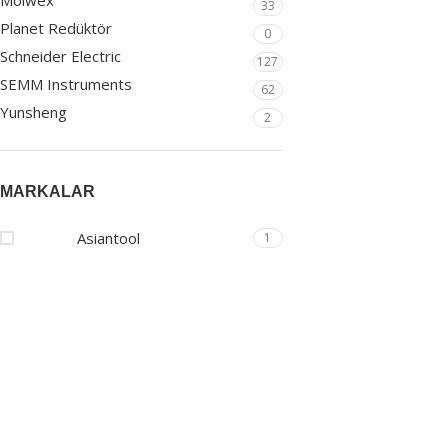
Molwex
33
Planet Redüktör
0
Schneider Electric
127
SEMM Instruments
62
Yunsheng
2
MARKALAR
Asiantool
1