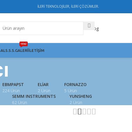
İLERİ TEKNOLOJİLER, İLERİ ÇÖZÜMLER.
Katalog
YENİ
AL
S.S.S.
GALERI
İLETIŞIM
ı
EBMPAPST
ELIAR
FORNAZZO
224 Ürün
2 Ürün
5 Ürün
SEMM INSTRUMENTS
YUNSHENG
62 Ürün
2 Ürün