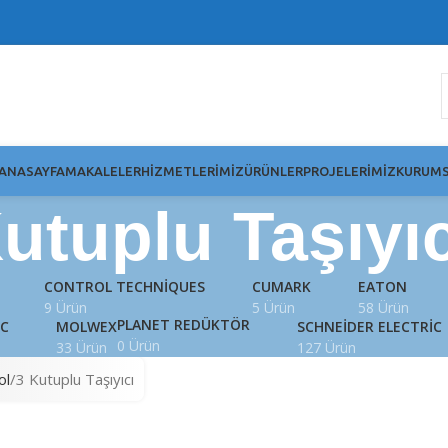
ANASAYFA
MAKALELER
HIZMETLERIMIZ
ÜRÜNLER
PROJELERIMIZ
KURUMS
utuplu Taşıyıc
CONTROL TECHNIQUES
CUMARK
EATON
9 Ürün
5 Ürün
58 Ürün
PLANET REDÜKTÖR
IC
MOLWEX
SCHNEIDER ELECTRIC
0 Ürün
33 Ürün
127 Ürün
ol
3 Kutuplu Taşıyıcı