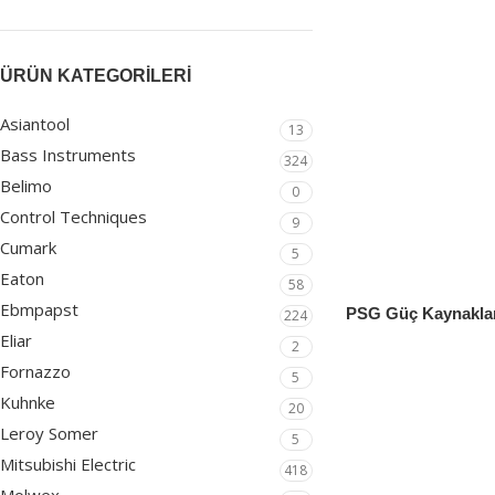
ÜRÜN KATEGORILERI
Asiantool
13
Bass Instruments
324
Belimo
0
Control Techniques
9
Cumark
5
Eaton
58
Ebmpapst
PSG Güç Kaynakla
224
Eliar
2
Güç Kaynakları
Fornazzo
5
Eaton
Kuhnke
20
Leroy Somer
5
Mitsubishi Electric
418