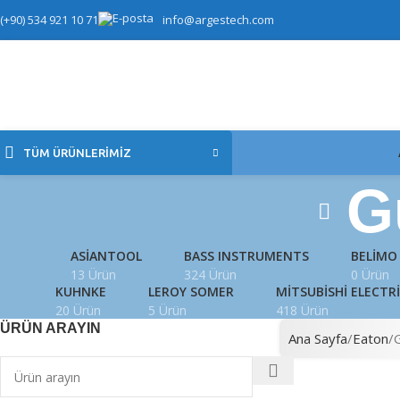
(+90) 534 921 10 71
info@argestech.com
TÜM ÜRÜNLERIMIZ
G
ASIANTOOL
BASS INSTRUMENTS
BELIMO
13 Ürün
324 Ürün
0 Ürün
KUHNKE
LEROY SOMER
MITSUBISHI ELECTR
20 Ürün
5 Ürün
418 Ürün
ÜRÜN ARAYIN
Ana Sayfa
Eaton