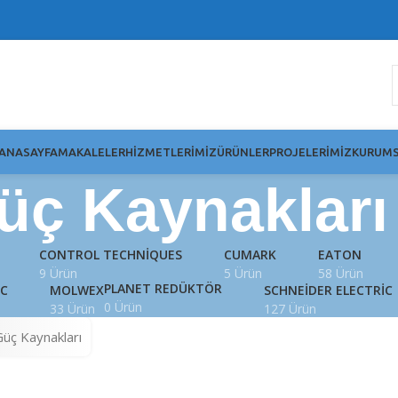
ANASAYFA
MAKALELER
HIZMETLERIMIZ
ÜRÜNLER
PROJELERIMIZ
KURUMS
üç Kaynakları
CONTROL TECHNIQUES
CUMARK
EATON
9 Ürün
5 Ürün
58 Ürün
PLANET REDÜKTÖR
IC
MOLWEX
SCHNEIDER ELECTRIC
0 Ürün
33 Ürün
127 Ürün
Güç Kaynakları