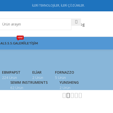
İLERİ TEKNOLOJİLER, İLERİ ÇÖZÜMLER.
Katalog
YENİ
AL
S.S.S.
GALERI
İLETIŞIM
EBMPAPST
ELIAR
FORNAZZO
224 Ürün
2 Ürün
5 Ürün
SEMM INSTRUMENTS
YUNSHENG
62 Ürün
2 Ürün