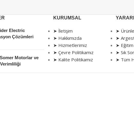
ER
KURUMSAL
YARARL
der Electric
➤ İletişim
➤ Ürünle
syon Çözümleri
➤ Hakkımızda
➤ Arges
➤ Hizmetlerimiz
➤ Eğitim
➤ Çevre Politikamız
➤ Sık Sor
 Somer Motorlar ve
➤ Kalite Politikamız
➤ Tüm H
Verimliliği