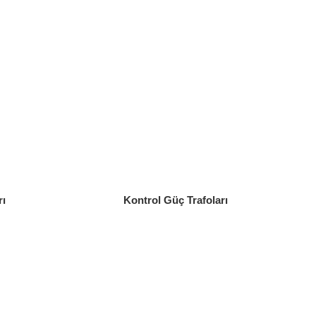
rı
Kontrol Güç Trafoları
Güç Kaynakları
Eaton