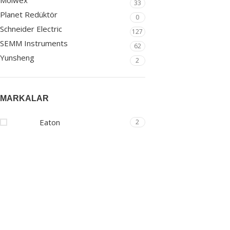
Molwex
33
Planet Redüktör
0
Schneider Electric
127
SEMM Instruments
62
Yunsheng
2
MARKALAR
Eaton
2