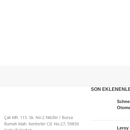
Verimlilik ve 
SON EKLENENL
Schnei
Otoma
Çalı Mh. 115. Sk. No:2 Nilüfer / Bursa
Rumeli Mah. Kenterler Cd. No:27, 59850
Leroy