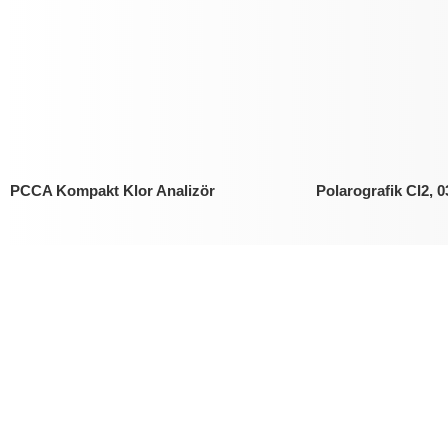
PCCA Kompakt Klor Analizör
Polarografik CI2, 
Bakiye Klor
Bakiye Klor
Bass Instruments
Bass Instruments