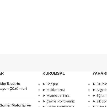
İnovasyon Argestech i
ER
KURUMSAL
YARARL
der Electric
➤ İletişim
➤ Ürünle
syon Çözümleri
➤ Hakkımızda
➤ Arges
➤ Hizmetlerimiz
➤ Eğitim
➤ Çevre Politikamız
➤ Sık Sor
 Somer Motorlar ve
➤ Kalite Politikamız
➤ Tüm H