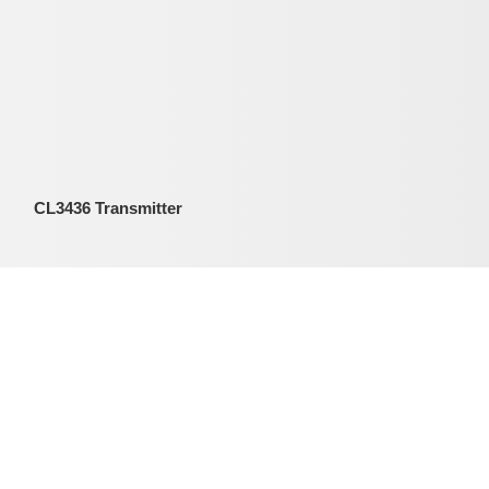
CL3436 Transmitter
CL7685 Göster
Bakiye Klor
Bakiye Klor
Bass Instruments
Bass Instrumen