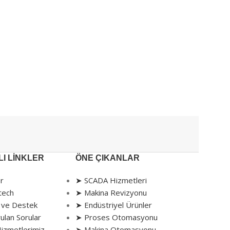
le başlar.
I LINKLER
ÖNE ÇIKANLAR
r
➤ SCADA Hizmetleri
tech
➤ Makina Revizyonu
 ve Destek
➤ Endüstriyel Ürünler
ulan Sorular
➤ Proses Otomasyonu
izmetlerimiz
➤ Makina Otomasyonu