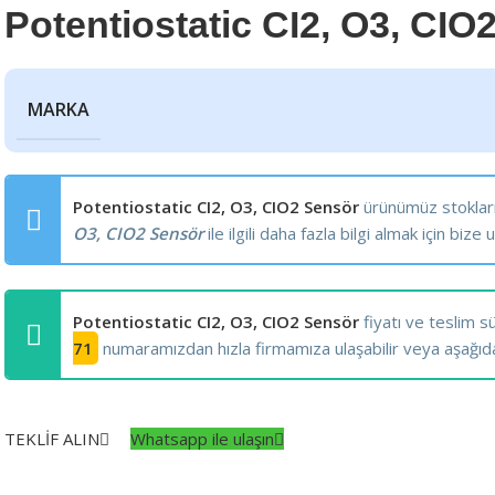
Potentiostatic CI2, O3, CIO
MARKA
Potentiostatic CI2, O3, CIO2 Sensör
ürünümüz stoklar
O3, CIO2 Sensör
ile ilgili daha fazla bilgi almak için bize u
Potentiostatic CI2, O3, CIO2 Sensör
fiyatı ve teslim sür
71
numaramızdan hızla firmamıza ulaşabilir veya aşağıdaki 
TEKLİF ALIN
Whatsapp ile ulaşın