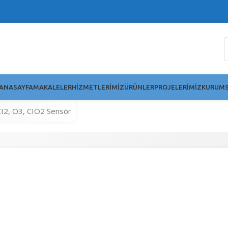
ANASAYFA
MAKALELER
HIZMETLERIMIZ
ÜRÜNLER
PROJELERIMIZ
KURUMS
CI2, O3, CIO2 Sensör