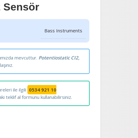
2 Sensör
Bass Instruments
ımızda mevcuttur.
Potentiostatic CI2,
laşınız.
eleri ile ilgili
0534 921 10
teklif al formunu kullanabilirsiniz.