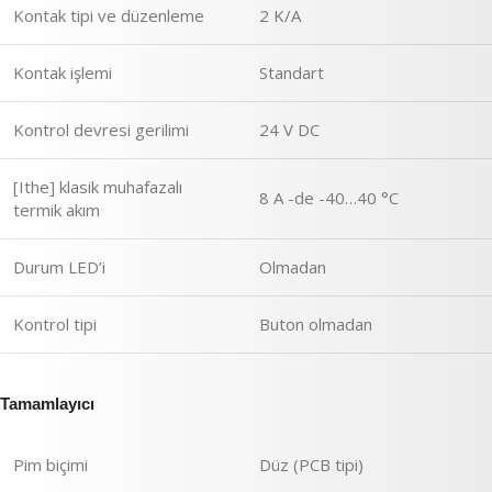
Kontak tipi ve düzenleme
2 K/A
Kontak işlemi
Standart
Kontrol devresi gerilimi
24 V DC
[Ithe] klasik muhafazalı
8 A -de -40…40 °C
termik akım
Durum LED’i
Olmadan
Kontrol tipi
Buton olmadan
Tamamlayıcı
Pim biçimi
Düz (PCB tipi)