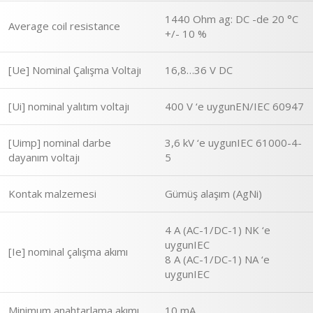
1440 Ohm ag: DC -de 20 °C
Average coil resistance
+/- 10 %
[Ue] Nominal Çalışma Voltajı
16,8…36 V DC
[Ui] nominal yalıtım voltajı
400 V ‘e uygunEN/IEC 60947
[Uimp] nominal darbe
3,6 kV ‘e uygunIEC 61000-4-
dayanım voltajı
5
Kontak malzemesi
Gümüş alaşım (AgNi)
4 A (AC-1/DC-1) NK ‘e
uygunIEC
[Ie] nominal çalışma akımı
8 A (AC-1/DC-1) NA ‘e
uygunIEC
Minimum anahtarlama akımı
10 mA