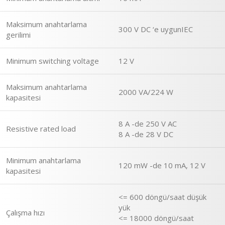
Maksimum anahtarlama
300 V DC ‘e uygunIEC
gerilimi
Minimum switching voltage
12 V
Maksimum anahtarlama
2000 VA/224 W
kapasitesi
8 A -de 250 V AC
Resistive rated load
8 A -de 28 V DC
Minimum anahtarlama
120 mW -de 10 mA, 12 V
kapasitesi
<= 600 döngü/saat düşük
yük
Çalışma hızı
<= 18000 döngü/saat