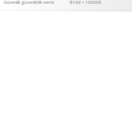
Güvenlik güvenilirlik verisi
B10d = 100000
Koruma kategorisi
RT I
Test seviyeleri
Seviye A
Çalışma konumu
Herhangi bir konum
Ürün ağırlığı
0,014 kg
Bölünemez miktar başına
10
satış
Cihaz sunumu
Açılı
Ortam