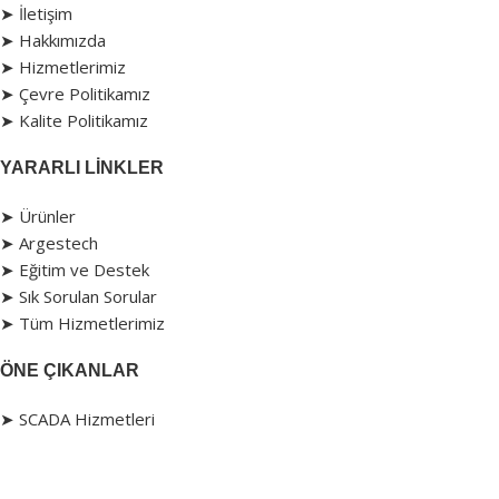
➤ İletişim
➤ Hakkımızda
➤ Hizmetlerimiz
➤ Çevre Politikamız
➤ Kalite Politikamız
YARARLI LINKLER
➤ Ürünler
➤ Argestech
➤ Eğitim ve Destek
➤ Sık Sorulan Sorular
➤ Tüm Hizmetlerimiz
ÖNE ÇIKANLAR
➤ SCADA Hizmetleri
➤ Makina Revizyonu
➤ Endüstriyel Ürünler
➤ Proses Otomasyonu