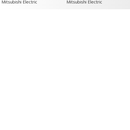
Mitsubishi Electric
Mitsubishi Electric
Verimlilik ve İnovasyon Argestech ile
başlar.