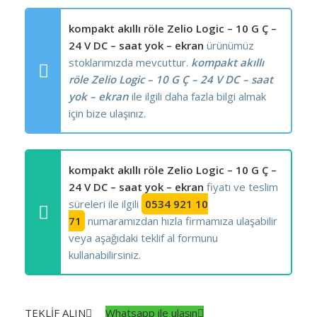
kompakt akıllı röle Zelio Logic – 10 G Ç –
24 V DC – saat yok – ekran
ürünümüz
stoklarımızda mevcuttur.
kompakt akıllı
röle Zelio Logic – 10 G Ç – 24 V DC – saat
yok – ekran
ile ilgili daha fazla bilgi almak
için bize ulaşınız.
kompakt akıllı röle Zelio Logic – 10 G Ç –
24 V DC – saat yok – ekran
fiyatı ve teslim
süreleri ile ilgili
0534 921 10
71
numaramızdan hızla firmamıza ulaşabilir
veya aşağıdaki teklif al formunu
kullanabilirsiniz.
TEKLİF ALIN
Whatsapp ile ulaşın