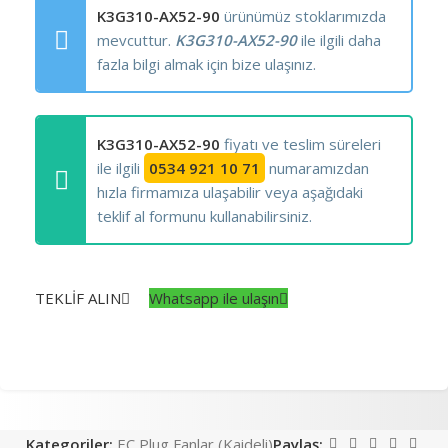
K3G310-AX52-90
ürünümüz stoklarımızda
mevcuttur.
K3G310-AX52-90
ile ilgili daha
fazla bilgi almak için bize ulaşınız.
K3G310-AX52-90
fiyatı ve teslim süreleri
ile ilgili
0534 921 10 71
numaramızdan
hızla firmamıza ulaşabilir veya aşağıdaki
teklif al formunu kullanabilirsiniz.
TEKLİF ALIN
Whatsapp ile ulaşın
Kategoriler:
EC Plug Fanlar (Kaideli)
Paylaş: