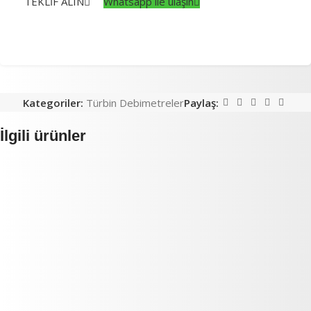
TEKLİF ALIN
Whatsapp ile ulaşın
Kategoriler:
Türbin Debimetreler
Paylaş:
İlgili ürünler