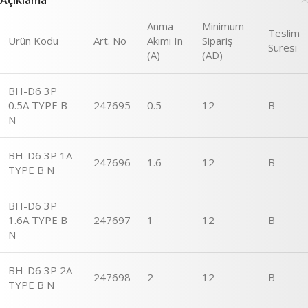
Açıklama
Anma
Minimum
Teslim
Ürün Kodu
Art. No
Akımı In
Sipariş
Süresi
(A)
(AD)
BH-D6 3P
0.5A TYPE B
247695
0.5
12
B
N
BH-D6 3P 1A
247696
1.6
12
B
TYPE B N
BH-D6 3P
1.6A TYPE B
247697
1
12
B
N
BH-D6 3P 2A
247698
2
12
B
TYPE B N